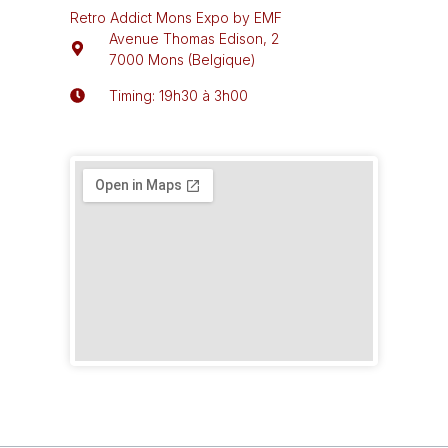
k
a
Retro Addict Mons Expo by EMF
-
m
f
Avenue Thomas Edison, 2
7000 Mons (Belgique)
Timing: 19h30 à 3h00